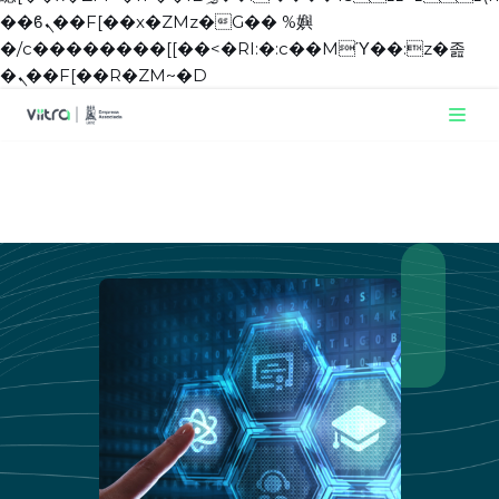
��ϐܢ��F[��x�ZMz�G�� %嬩
�/c��������[[��<�RI:�:c��MΎ��:z�졾
�ܢ��F[��R�ZM~�D
Pular
para
o
conteúdo