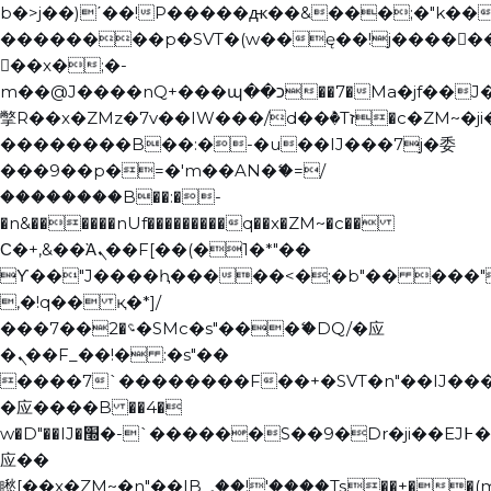
b�>j��)΄��!P�����ԫ��&���;�"k��B�޶�
��������p�SVT�(w��ę��!j�����
��x�;�-
m��@J����nQ+���պ��כ��7�Ma�jf��J��ͱ4j���Ѳ�
撆R��x�ZMz�7v��IW���/d��ٞ�Тז�c�ZM~�ji�� ߒ��sQz�����Ԡ��DW��3�De�n"��M�+/
��������B��:�-�u��IJ���7j�委
���9��p�=�'m��AN�ޭ�=/
��������B��:�-
�n&������nUf���������q��x�ZM~�
c��
Ϲ�+,&��Ὰܢ��F[��(�1�*"��
ϒ��"J����ԧ�����<�;�b"�� ���"j�����
,�!q�� қ�*]/
���؝�2��7�SMc�s"���ޭ�DQ/�应
�ܢ��F_��!� :�s"��
����7`��������F��+�SVT�n"��IJ���
�应����B ��4�
w�D"��IJ�׭�-`������S��9�Dr�ji��EJ߅��gJ�
应��
矁[��x�ZM~�n"��IB؃��!'����Тѕ��+��(m��IK�ʭ�/|